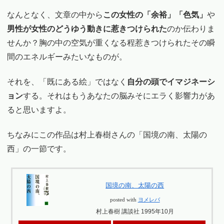
なんとなく、文章の中から
この女性の「余裕」「色気」
や
男性が女性のどうゆう動きに惹きつけられた
のか伝わりま
せんか？胸の中の空気が重くなる程惹きつけられたその瞬
間のエネルギーみたいなものが。
それを、「既にある絵」ではなく
自分の頭でイマジネーシ
ョン
する。それはもうあなたの脳みそにエラく影響力があ
ると思いますよ。
ちなみにこの作品は村上春樹さんの「国境の南、太陽の
西」の一節です。
国境の南、太陽の西
posted with
ヨメレバ
村上春樹 講談社 1995年10月