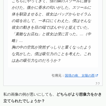
こちらにやってきて、僕の隣のスツールに腰を
かけた。微かに香水の匂いがした。スツールに
体を馴染ませると、彼女はバッグからセイラム
の箱を出して、一本口にくわえた。僕はそんな
彼女の動きを目の端でぼんやりと捉えていた。
「素敵なお店ね」と彼女は僕に言った。…（中
略）…
胸の中の空気が突然ずっしりと重くなったよう
な気がした。僕は吸引力のことを考えた。これ
はあの吸引力なのだろうか？
引用元：
国境の南、太陽の西
私の画像の例が悪いにしても、
どちらがより想像力をかき
立てられたでしょうか？