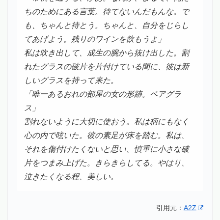
ちのためにある言葉。待てないんだもんな。で
も、ちゃんと待とう。ちゃんと、自分をじらし
てあげよう。残りのワインを飲もうよ」
私は吹き出して、成生の腕から抜け出した。割
れたグラスの破片を片付けている間に、彼は新
しいグラスを持って来た。
「唯一あるおれの部屋の女の形跡。ペアグラ
ス」
割れないように大切に使おう。私は柄にもなく
心の内で呟いた。彼の素足が床を踏む。私は、
それを傷付けたくないと思い、慎重に小さな破
片をつまみ上げた。きらきらしてる。やはり、
泣きたくなる程、美しい。
引用元：
A2Z