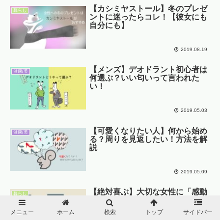
【カシミヤストール】冬のプレゼ
暮らし
ントに迷ったらコレ！【彼女にも
自分にも】
2019.08.19
【メンズ】デオドラント初心者は
健康/美
何選ぶ？いい匂いって言われた
い！
2019.05.03
【可愛くなりたい人】何から始め
健康/美
る？周りを見返したい！方法を解
説
2019.05.09
【絶対喜ぶ】大切な女性に「感動
暮らし
をシェアする」プレゼントはいか
が？
メニュー
ホーム
検索
トップ
サイドバー