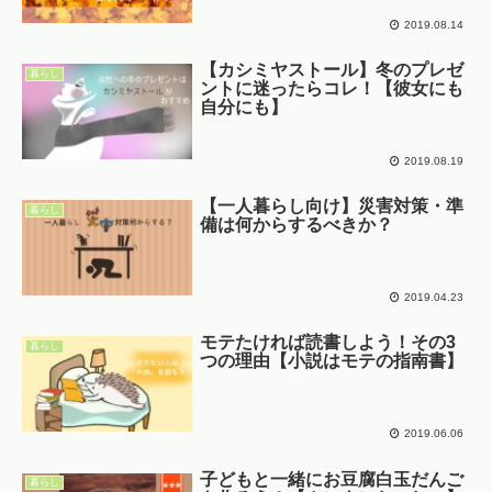
2019.08.14
【カシミヤストール】冬のプレゼ
暮らし
ントに迷ったらコレ！【彼女にも
自分にも】
2019.08.19
【一人暮らし向け】災害対策・準
暮らし
備は何からするべきか？
2019.04.23
モテたければ読書しよう！その3
暮らし
つの理由【小説はモテの指南書】
2019.06.06
子どもと一緒にお豆腐白玉だんご
暮らし