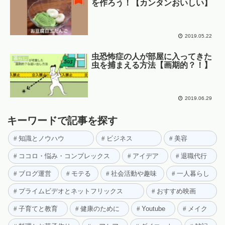
を作ろう！【カンタンおいしい】
2019.05.22
虫恐怖症の人が部屋に入ってきた
暮らし
虫を捕まえる方法【画期的？！】
2019.06.29
キーワードで記事を探す
知識とノウハウ
ビジネス
美容
ココロ・悩み・コンプレックス
アイデア
退職代行
ブログ運営
モテる
社会活動や趣味
一人暮らし
プライムビデオとネットフリックス
おすすめ映画
子育てと教育
健康のために
Youtube
メイク