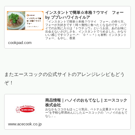
インスタントで簡単☆本格？ウマイ フォー
by ププレハワイカイルア
「インスタントで簡単☆本格？ウマイ フォー」の作り方。
フォーが大好きです！時々無性に食べたくなるのです。ハワ
イでのお気に入りは『トウチュウ』というお店。あのお味に
出会えないさびしさを、インスタントでうめました。かなり
いい感じです☆フォー.:*･゜０＾～＾）η 材料: インスタント
フォー、もやし、香菜
cookpad.com
またエースコックの公式サイトのアレンジレシピもどう
ぞ！
商品情報｜ハノイのおもてなし | エースコック
株式会社
おなかもココロもほっこり気分。ベトナム定番ヌードル“フォ
ー”を手軽な即席めんにしたエースコックの「ハノイのおもて
なし」。
www.acecook.co.jp